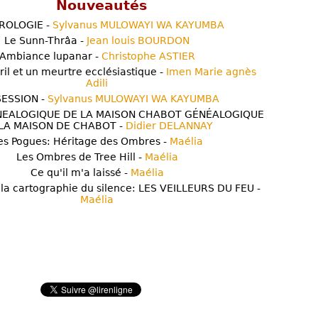
Nouveautés
ROLOGIE -
Sylvanus MULOWAYI WA KAYUMBA
Le Sunn-Thrâa -
Jean louis BOURDON
Ambiance lupanar -
Christophe ASTIER
ril et un meurtre ecclésiastique -
Imen Marie agnès
Adili
ESSION -
Sylvanus MULOWAYI WA KAYUMBA
NEALOGIQUE DE LA MAISON CHABOT GÉNÉALOGIQUE
LA MAISON DE CHABOT -
Didier DELANNAY
es Pogues: Héritage des Ombres -
Maélia
Les Ombres de Tree Hill -
Maélia
Ce qu'il m'a laissé -
Maélia
 la cartographie du silence: LES VEILLEURS DU FEU -
Maélia