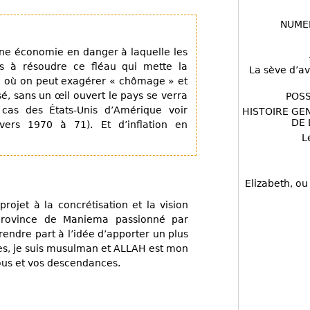
NUME
une économie en danger à laquelle les
és à résoudre ce fléau qui mette la
La sève d’av
e où on peut exagérer « chômage » et
é, sans un œil ouvert le pays se verra
POSS
cas des États-Unis d’Amérique voir
HISTOIRE GE
DE 
vers 1970 à 71). Et d’inflation en
L
Elizabeth, ou
rojet à la concrétisation et la vision
 province de Maniema passionné par
prendre part à l’idée d’apporter un plus
s, je suis musulman et ALLAH est mon
vous et vos descendances.