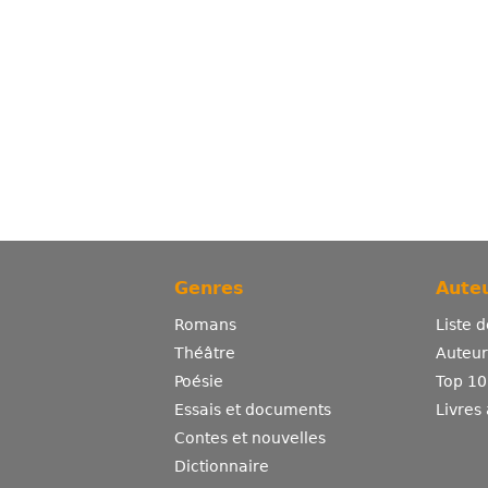
Genres
Auteu
Romans
Liste 
Théâtre
Auteurs
Poésie
Top 10
Essais et documents
Livres
Contes et nouvelles
Dictionnaire