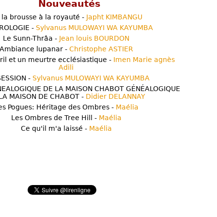
Nouveautés
 la brousse à la royauté -
Japht KIMBANGU
ROLOGIE -
Sylvanus MULOWAYI WA KAYUMBA
Le Sunn-Thrâa -
Jean louis BOURDON
Ambiance lupanar -
Christophe ASTIER
ril et un meurtre ecclésiastique -
Imen Marie agnès
Adili
ESSION -
Sylvanus MULOWAYI WA KAYUMBA
NEALOGIQUE DE LA MAISON CHABOT GÉNÉALOGIQUE
LA MAISON DE CHABOT -
Didier DELANNAY
es Pogues: Héritage des Ombres -
Maélia
Les Ombres de Tree Hill -
Maélia
Ce qu'il m'a laissé -
Maélia