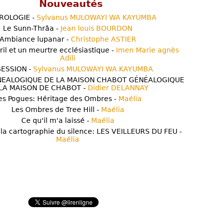
Nouveautés
ROLOGIE -
Sylvanus MULOWAYI WA KAYUMBA
Le Sunn-Thrâa -
Jean louis BOURDON
Ambiance lupanar -
Christophe ASTIER
ril et un meurtre ecclésiastique -
Imen Marie agnès
Adili
ESSION -
Sylvanus MULOWAYI WA KAYUMBA
NEALOGIQUE DE LA MAISON CHABOT GÉNÉALOGIQUE
LA MAISON DE CHABOT -
Didier DELANNAY
es Pogues: Héritage des Ombres -
Maélia
Les Ombres de Tree Hill -
Maélia
Ce qu'il m'a laissé -
Maélia
 la cartographie du silence: LES VEILLEURS DU FEU -
Maélia