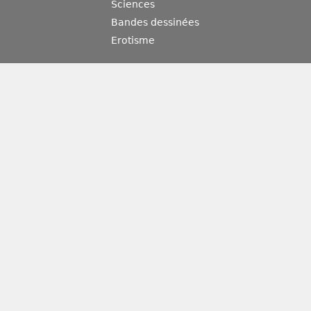
Sciences
Bandes dessinées
Erotisme