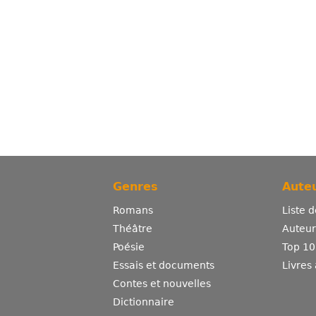
Genres
Auteu
Romans
Liste 
Théâtre
Auteurs
Poésie
Top 10
Essais et documents
Livres
Contes et nouvelles
Dictionnaire