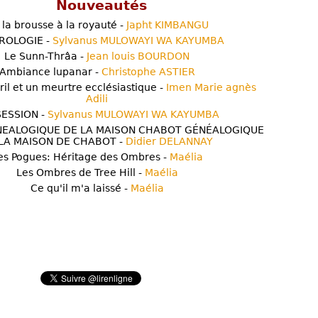
Nouveautés
 la brousse à la royauté -
Japht KIMBANGU
ROLOGIE -
Sylvanus MULOWAYI WA KAYUMBA
Le Sunn-Thrâa -
Jean louis BOURDON
Ambiance lupanar -
Christophe ASTIER
ril et un meurtre ecclésiastique -
Imen Marie agnès
Adili
ESSION -
Sylvanus MULOWAYI WA KAYUMBA
NEALOGIQUE DE LA MAISON CHABOT GÉNÉALOGIQUE
LA MAISON DE CHABOT -
Didier DELANNAY
es Pogues: Héritage des Ombres -
Maélia
Les Ombres de Tree Hill -
Maélia
Ce qu'il m'a laissé -
Maélia