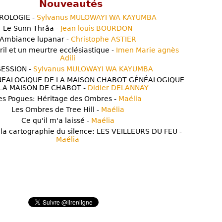
Nouveautés
ROLOGIE -
Sylvanus MULOWAYI WA KAYUMBA
Le Sunn-Thrâa -
Jean louis BOURDON
Ambiance lupanar -
Christophe ASTIER
ril et un meurtre ecclésiastique -
Imen Marie agnès
Adili
ESSION -
Sylvanus MULOWAYI WA KAYUMBA
NEALOGIQUE DE LA MAISON CHABOT GÉNÉALOGIQUE
LA MAISON DE CHABOT -
Didier DELANNAY
es Pogues: Héritage des Ombres -
Maélia
Les Ombres de Tree Hill -
Maélia
Ce qu'il m'a laissé -
Maélia
 la cartographie du silence: LES VEILLEURS DU FEU -
Maélia