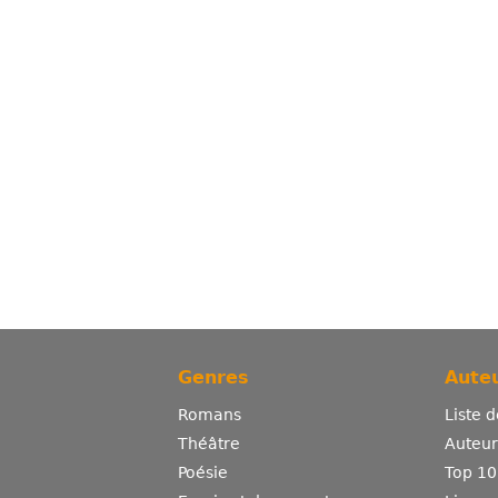
Genres
Auteu
Romans
Liste 
Théâtre
Auteurs
Poésie
Top 10