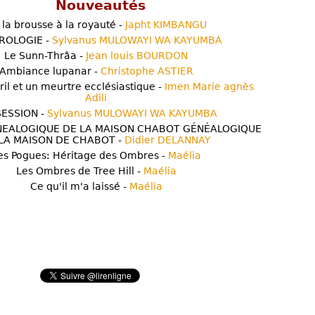
Nouveautés
 la brousse à la royauté -
Japht KIMBANGU
ROLOGIE -
Sylvanus MULOWAYI WA KAYUMBA
Le Sunn-Thrâa -
Jean louis BOURDON
Ambiance lupanar -
Christophe ASTIER
ril et un meurtre ecclésiastique -
Imen Marie agnès
Adili
ESSION -
Sylvanus MULOWAYI WA KAYUMBA
NEALOGIQUE DE LA MAISON CHABOT GÉNÉALOGIQUE
LA MAISON DE CHABOT -
Didier DELANNAY
es Pogues: Héritage des Ombres -
Maélia
Les Ombres de Tree Hill -
Maélia
Ce qu'il m'a laissé -
Maélia