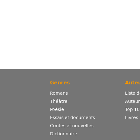
Genres
Auteu
Romans
Liste 
Théâtre
Auteurs
Poésie
Top 10
Essais et documents
Livres
Contes et nouvelles
Dictionnaire