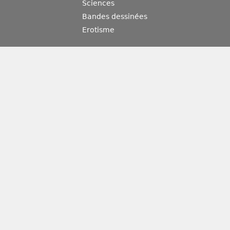
Sciences
Bandes dessinées
Erotisme