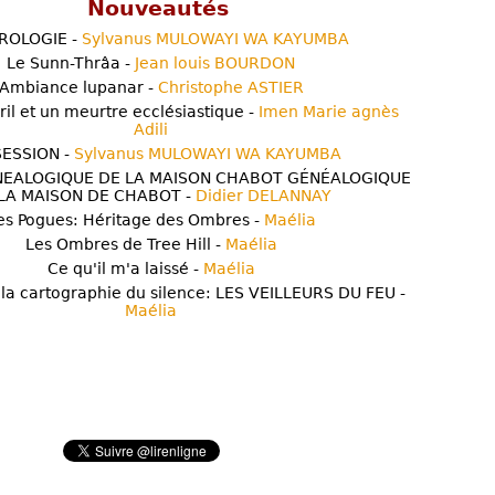
Nouveautés
ROLOGIE -
Sylvanus MULOWAYI WA KAYUMBA
Le Sunn-Thrâa -
Jean louis BOURDON
Ambiance lupanar -
Christophe ASTIER
ril et un meurtre ecclésiastique -
Imen Marie agnès
Adili
ESSION -
Sylvanus MULOWAYI WA KAYUMBA
NEALOGIQUE DE LA MAISON CHABOT GÉNÉALOGIQUE
LA MAISON DE CHABOT -
Didier DELANNAY
es Pogues: Héritage des Ombres -
Maélia
Les Ombres de Tree Hill -
Maélia
Ce qu'il m'a laissé -
Maélia
 la cartographie du silence: LES VEILLEURS DU FEU -
Maélia