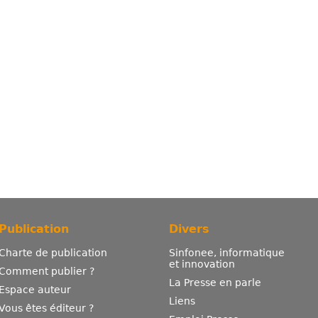
Publication
Divers
Charte de publication
Sinfonee, informatique
et innovation
Comment publier ?
La Presse en parle
Espace auteur
Liens
Vous êtes éditeur ?