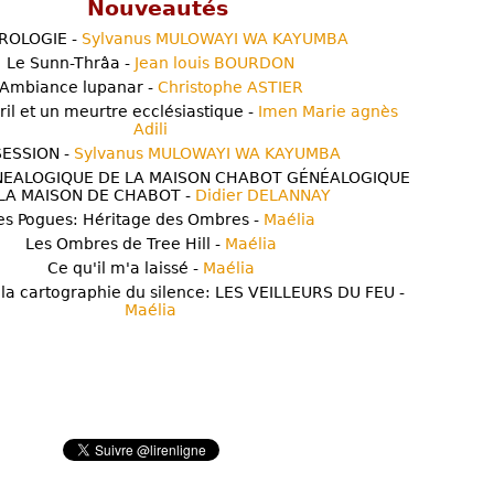
Nouveautés
ROLOGIE -
Sylvanus MULOWAYI WA KAYUMBA
Le Sunn-Thrâa -
Jean louis BOURDON
Ambiance lupanar -
Christophe ASTIER
ril et un meurtre ecclésiastique -
Imen Marie agnès
Adili
ESSION -
Sylvanus MULOWAYI WA KAYUMBA
NEALOGIQUE DE LA MAISON CHABOT GÉNÉALOGIQUE
LA MAISON DE CHABOT -
Didier DELANNAY
es Pogues: Héritage des Ombres -
Maélia
Les Ombres de Tree Hill -
Maélia
Ce qu'il m'a laissé -
Maélia
 la cartographie du silence: LES VEILLEURS DU FEU -
Maélia