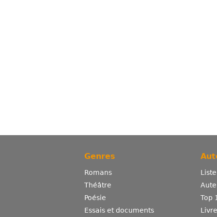
Genres
Aut
Romans
List
Théâtre
Aute
Poésie
Top 
Essais et documents
Livr