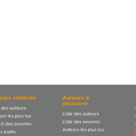
eurs célèbres
Auteurs à
découvrir
e des auteurs
Liste des auteurs
urs les plus lus
Liste des oeuvres
10 des oeuvres
Auteurs les plus lus
es audio