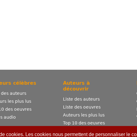
eurs célèbres
Auteurs à
découvrir
e des auteurs
Liste des auteurs
urs les plus lus
Liste des oeuvres
10 des oeuvres
Auteurs les plus lus
es audio
Top 10 des oeuvres
Comment publier ?
 de cookies. Les cookies nous permettent de personnaliser le con