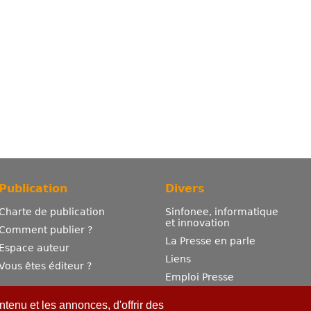
Publication
Divers
Charte de publication
Sinfonee, informatique
et innovation
Comment publier ?
La Presse en parle
Espace auteur
Liens
Vous êtes éditeur ?
Emploi Presse
Mentions légales
tenu et les annonces, d'offrir des