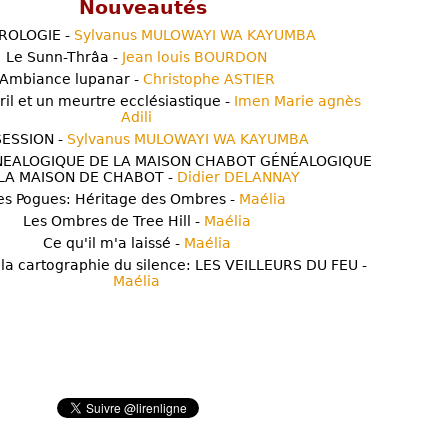
Nouveautés
ROLOGIE -
Sylvanus MULOWAYI WA KAYUMBA
Le Sunn-Thrâa -
Jean louis BOURDON
Ambiance lupanar -
Christophe ASTIER
ril et un meurtre ecclésiastique -
Imen Marie agnès
Adili
ESSION -
Sylvanus MULOWAYI WA KAYUMBA
NEALOGIQUE DE LA MAISON CHABOT GÉNÉALOGIQUE
LA MAISON DE CHABOT -
Didier DELANNAY
es Pogues: Héritage des Ombres -
Maélia
Les Ombres de Tree Hill -
Maélia
Ce qu'il m'a laissé -
Maélia
 la cartographie du silence: LES VEILLEURS DU FEU -
Maélia