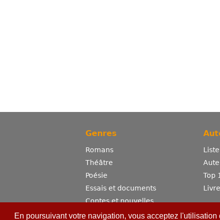
Genres
Aut
Romans
List
Théâtre
Aute
Poésie
Top 
Essais et documents
Livr
Contes et nouvelles
Dictionnaire
En poursuivant votre navigation, vous acceptez l'utilisation