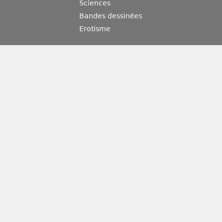
Sciences
Bandes dessinées
Erotisme