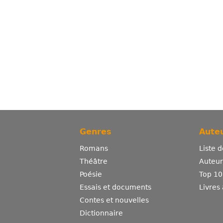
Genres
Auteu
Romans
Liste 
Théâtre
Auteurs
Poésie
Top 10
Essais et documents
Livres
Contes et nouvelles
Dictionnaire