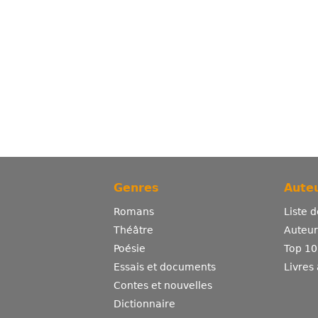
Genres
Auteu
Romans
Liste 
Théâtre
Auteurs
Poésie
Top 10
Essais et documents
Livres
Contes et nouvelles
Dictionnaire