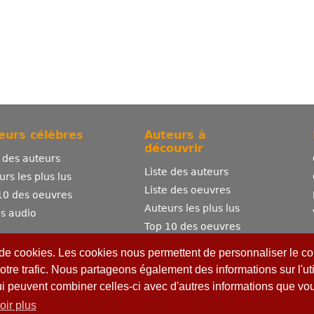
eurs célèbres
Auteurs à
découvrir
e des auteurs
Liste des auteurs
urs les plus lus
Liste des oeuvres
10 des oeuvres
Auteurs les plus lus
es audio
Top 10 des oeuvres
Comment publier ?
 de cookies. Les cookies nous permettent de personnaliser le con
otre trafic. Nous partageons également des informations sur l'uti
ui peuvent combiner celles-ci avec d'autres informations que vous
oir plus