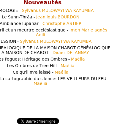
Nouveautés
ROLOGIE -
Sylvanus MULOWAYI WA KAYUMBA
Le Sunn-Thrâa -
Jean louis BOURDON
Ambiance lupanar -
Christophe ASTIER
ril et un meurtre ecclésiastique -
Imen Marie agnès
Adili
ESSION -
Sylvanus MULOWAYI WA KAYUMBA
NEALOGIQUE DE LA MAISON CHABOT GÉNÉALOGIQUE
LA MAISON DE CHABOT -
Didier DELANNAY
es Pogues: Héritage des Ombres -
Maélia
Les Ombres de Tree Hill -
Maélia
Ce qu'il m'a laissé -
Maélia
 la cartographie du silence: LES VEILLEURS DU FEU -
Maélia