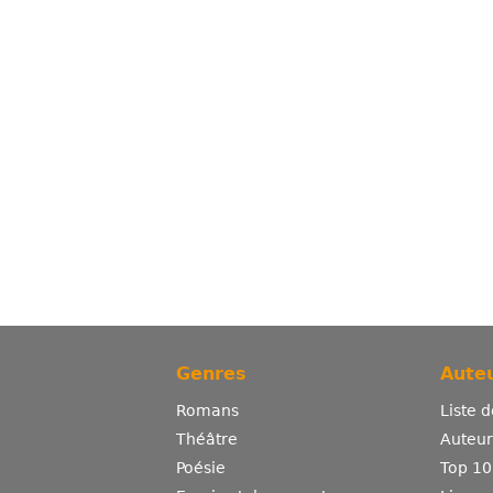
Genres
Auteu
Romans
Liste 
Théâtre
Auteurs
Poésie
Top 10