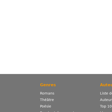
Genres
Auteu
Romans
Liste 
Théâtre
Auteurs
Poésie
Top 10