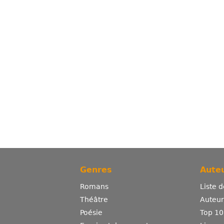
Genres
Auteu
Romans
Liste 
Théâtre
Auteurs
Poésie
Top 10