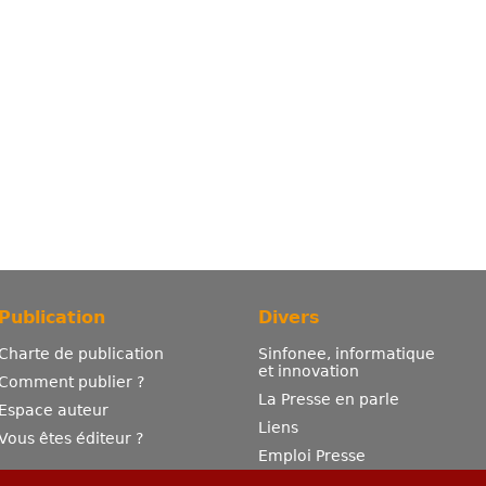
Publication
Divers
Charte de publication
Sinfonee, informatique
et innovation
Comment publier ?
La Presse en parle
Espace auteur
Liens
Vous êtes éditeur ?
Emploi Presse
Mentions légales