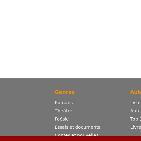
Genres
Aut
Romans
List
Théâtre
Aute
Poésie
Top 
Essais et documents
Livr
Contes et nouvelles