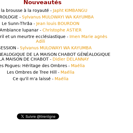
Nouveautés
 la brousse à la royauté -
Japht KIMBANGU
ROLOGIE -
Sylvanus MULOWAYI WA KAYUMBA
Le Sunn-Thrâa -
Jean louis BOURDON
Ambiance lupanar -
Christophe ASTIER
ril et un meurtre ecclésiastique -
Imen Marie agnès
Adili
ESSION -
Sylvanus MULOWAYI WA KAYUMBA
NEALOGIQUE DE LA MAISON CHABOT GÉNÉALOGIQUE
LA MAISON DE CHABOT -
Didier DELANNAY
es Pogues: Héritage des Ombres -
Maélia
Les Ombres de Tree Hill -
Maélia
Ce qu'il m'a laissé -
Maélia