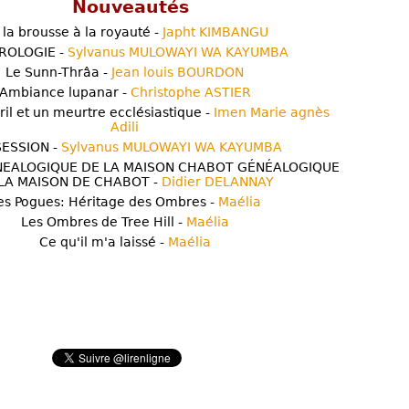
Nouveautés
 la brousse à la royauté -
Japht KIMBANGU
ROLOGIE -
Sylvanus MULOWAYI WA KAYUMBA
Le Sunn-Thrâa -
Jean louis BOURDON
Ambiance lupanar -
Christophe ASTIER
ril et un meurtre ecclésiastique -
Imen Marie agnès
Adili
ESSION -
Sylvanus MULOWAYI WA KAYUMBA
NEALOGIQUE DE LA MAISON CHABOT GÉNÉALOGIQUE
LA MAISON DE CHABOT -
Didier DELANNAY
es Pogues: Héritage des Ombres -
Maélia
Les Ombres de Tree Hill -
Maélia
Ce qu'il m'a laissé -
Maélia