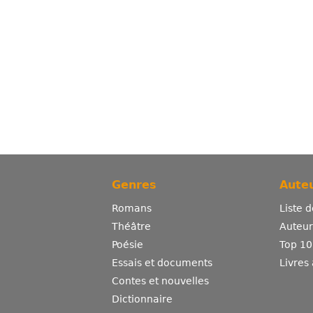
Genres
Auteu
Romans
Liste 
Théâtre
Auteurs
Poésie
Top 10
Essais et documents
Livres
Contes et nouvelles
Dictionnaire