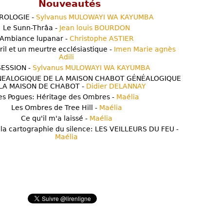
Nouveautés
ROLOGIE -
Sylvanus MULOWAYI WA KAYUMBA
Le Sunn-Thrâa -
Jean louis BOURDON
Ambiance lupanar -
Christophe ASTIER
ril et un meurtre ecclésiastique -
Imen Marie agnès
Adili
ESSION -
Sylvanus MULOWAYI WA KAYUMBA
NEALOGIQUE DE LA MAISON CHABOT GÉNÉALOGIQUE
LA MAISON DE CHABOT -
Didier DELANNAY
es Pogues: Héritage des Ombres -
Maélia
Les Ombres de Tree Hill -
Maélia
Ce qu'il m'a laissé -
Maélia
 la cartographie du silence: LES VEILLEURS DU FEU -
Maélia