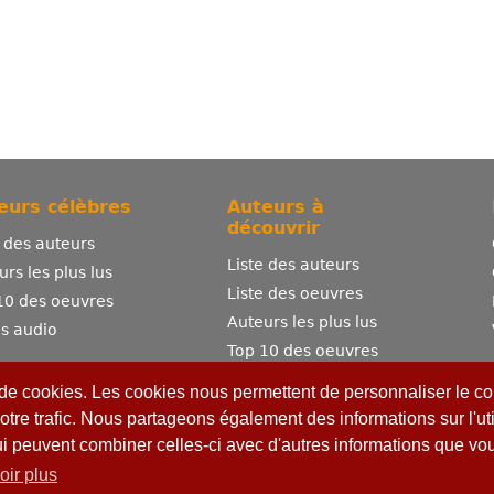
eurs célèbres
Auteurs à
découvrir
e des auteurs
Liste des auteurs
urs les plus lus
Liste des oeuvres
10 des oeuvres
Auteurs les plus lus
es audio
Top 10 des oeuvres
Comment publier ?
 de cookies. Les cookies nous permettent de personnaliser le con
otre trafic. Nous partageons également des informations sur l'uti
ui peuvent combiner celles-ci avec d'autres informations que vous
oir plus