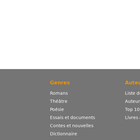
Genres
Auteu
Romans
Liste 
Théâtre
Auteurs
Poésie
Top 10
Essais et documents
Livres
Contes et nouvelles
Dictionnaire