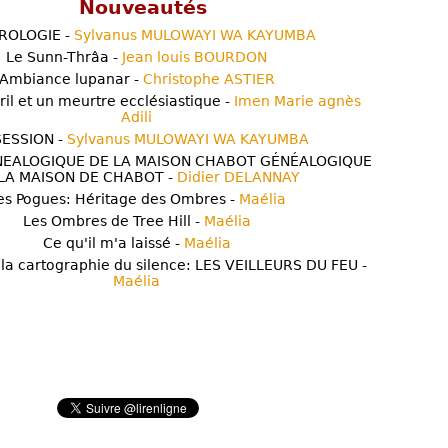
Nouveautés
ROLOGIE -
Sylvanus MULOWAYI WA KAYUMBA
Le Sunn-Thrâa -
Jean louis BOURDON
Ambiance lupanar -
Christophe ASTIER
ril et un meurtre ecclésiastique -
Imen Marie agnès
Adili
ESSION -
Sylvanus MULOWAYI WA KAYUMBA
NEALOGIQUE DE LA MAISON CHABOT GÉNÉALOGIQUE
LA MAISON DE CHABOT -
Didier DELANNAY
es Pogues: Héritage des Ombres -
Maélia
Les Ombres de Tree Hill -
Maélia
Ce qu'il m'a laissé -
Maélia
 la cartographie du silence: LES VEILLEURS DU FEU -
Maélia