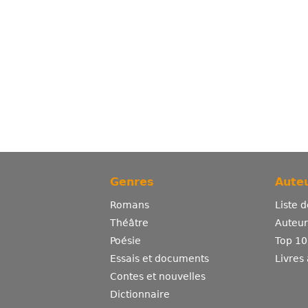
Genres
Auteu
Romans
Liste 
Théâtre
Auteurs
Poésie
Top 10
Essais et documents
Livres
Contes et nouvelles
Dictionnaire