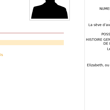
NUME
La sève d’av
POSS
HISTOIRE GE
DE 
L
is
Elizabeth, ou