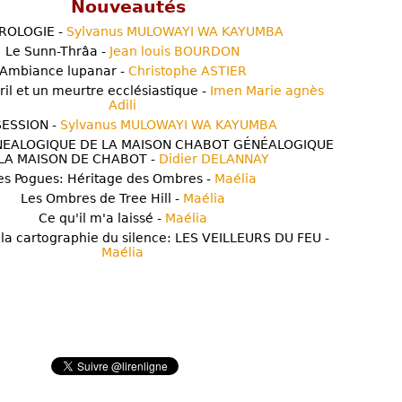
Nouveautés
ROLOGIE -
Sylvanus MULOWAYI WA KAYUMBA
Le Sunn-Thrâa -
Jean louis BOURDON
Ambiance lupanar -
Christophe ASTIER
ril et un meurtre ecclésiastique -
Imen Marie agnès
Adili
ESSION -
Sylvanus MULOWAYI WA KAYUMBA
NEALOGIQUE DE LA MAISON CHABOT GÉNÉALOGIQUE
LA MAISON DE CHABOT -
Didier DELANNAY
es Pogues: Héritage des Ombres -
Maélia
Les Ombres de Tree Hill -
Maélia
Ce qu'il m'a laissé -
Maélia
 la cartographie du silence: LES VEILLEURS DU FEU -
Maélia