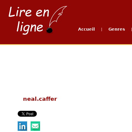
Accueil
Genres
|
neal.caffer