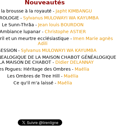
Nouveautés
 la brousse à la royauté -
Japht KIMBANGU
ROLOGIE -
Sylvanus MULOWAYI WA KAYUMBA
Le Sunn-Thrâa -
Jean louis BOURDON
Ambiance lupanar -
Christophe ASTIER
ril et un meurtre ecclésiastique -
Imen Marie agnès
Adili
ESSION -
Sylvanus MULOWAYI WA KAYUMBA
NEALOGIQUE DE LA MAISON CHABOT GÉNÉALOGIQUE
LA MAISON DE CHABOT -
Didier DELANNAY
es Pogues: Héritage des Ombres -
Maélia
Les Ombres de Tree Hill -
Maélia
Ce qu'il m'a laissé -
Maélia