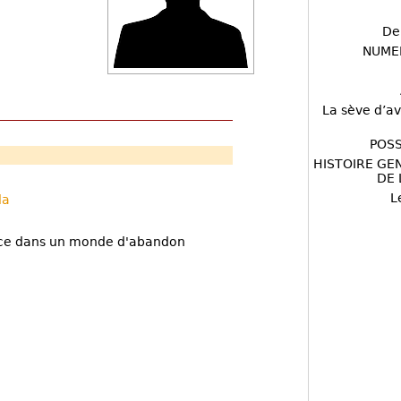
De
NUME
La sève d’av
POSS
HISTOIRE GE
DE 
L
da
ance dans un monde d'abandon