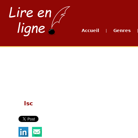
Accueil
Genres
|
lsc