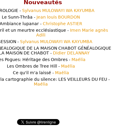
Nouveautés
ROLOGIE -
Sylvanus MULOWAYI WA KAYUMBA
Le Sunn-Thrâa -
Jean louis BOURDON
Ambiance lupanar -
Christophe ASTIER
ril et un meurtre ecclésiastique -
Imen Marie agnès
Adili
ESSION -
Sylvanus MULOWAYI WA KAYUMBA
NEALOGIQUE DE LA MAISON CHABOT GÉNÉALOGIQUE
LA MAISON DE CHABOT -
Didier DELANNAY
es Pogues: Héritage des Ombres -
Maélia
Les Ombres de Tree Hill -
Maélia
Ce qu'il m'a laissé -
Maélia
 la cartographie du silence: LES VEILLEURS DU FEU -
Maélia