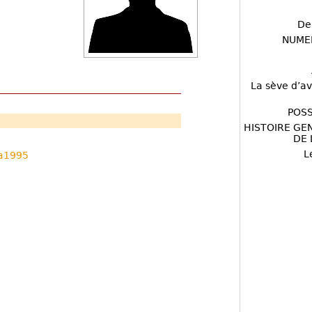
De
NUME
La sève d’av
POSS
HISTOIRE GE
DE 
L
a1995