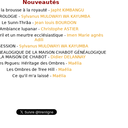
Nouveautés
 la brousse à la royauté -
Japht KIMBANGU
ROLOGIE -
Sylvanus MULOWAYI WA KAYUMBA
Le Sunn-Thrâa -
Jean louis BOURDON
Ambiance lupanar -
Christophe ASTIER
ril et un meurtre ecclésiastique -
Imen Marie agnès
Adili
ESSION -
Sylvanus MULOWAYI WA KAYUMBA
NEALOGIQUE DE LA MAISON CHABOT GÉNÉALOGIQUE
LA MAISON DE CHABOT -
Didier DELANNAY
es Pogues: Héritage des Ombres -
Maélia
Les Ombres de Tree Hill -
Maélia
Ce qu'il m'a laissé -
Maélia