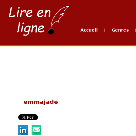
Accueil
Genres
|
emmajade