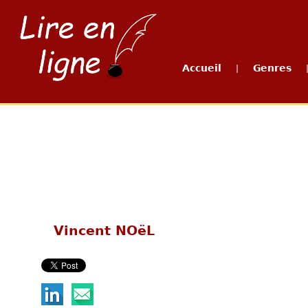
Accueil
Genres
|
Vincent NOëL