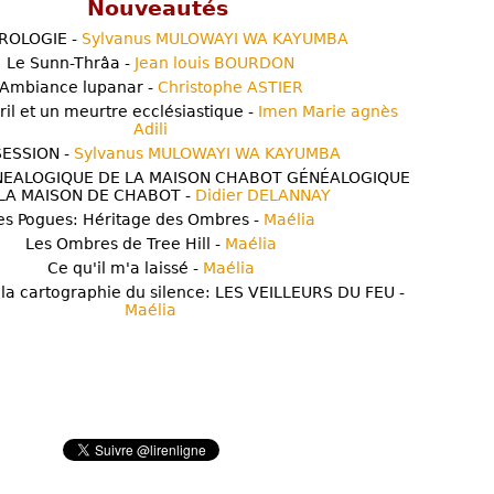
Nouveautés
ROLOGIE -
Sylvanus MULOWAYI WA KAYUMBA
Le Sunn-Thrâa -
Jean louis BOURDON
Ambiance lupanar -
Christophe ASTIER
ril et un meurtre ecclésiastique -
Imen Marie agnès
Adili
ESSION -
Sylvanus MULOWAYI WA KAYUMBA
NEALOGIQUE DE LA MAISON CHABOT GÉNÉALOGIQUE
LA MAISON DE CHABOT -
Didier DELANNAY
es Pogues: Héritage des Ombres -
Maélia
Les Ombres de Tree Hill -
Maélia
Ce qu'il m'a laissé -
Maélia
 la cartographie du silence: LES VEILLEURS DU FEU -
Maélia