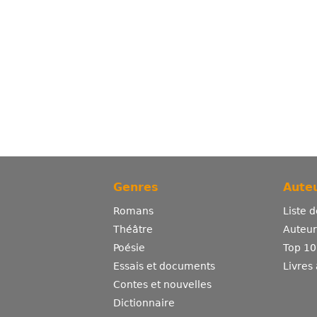
Genres
Auteu
Romans
Liste 
Théâtre
Auteurs
Poésie
Top 10
Essais et documents
Livres
Contes et nouvelles
Dictionnaire