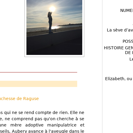
NUME
La sève d’av
POSS
HISTOIRE GE
DE 
L
Elizabeth, ou
Duchesse de Raguse
ns qui ne se rend compte de rien. Elle ne
ise, ne comprend pas qu'on cherche à se
'une mère adoptive manipulatrice et
eils, Aubery avance à l'aveugle dans le