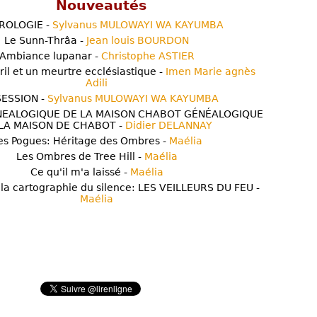
Nouveautés
ROLOGIE -
Sylvanus MULOWAYI WA KAYUMBA
Le Sunn-Thrâa -
Jean louis BOURDON
Ambiance lupanar -
Christophe ASTIER
ril et un meurtre ecclésiastique -
Imen Marie agnès
Adili
ESSION -
Sylvanus MULOWAYI WA KAYUMBA
NEALOGIQUE DE LA MAISON CHABOT GÉNÉALOGIQUE
LA MAISON DE CHABOT -
Didier DELANNAY
es Pogues: Héritage des Ombres -
Maélia
Les Ombres de Tree Hill -
Maélia
Ce qu'il m'a laissé -
Maélia
 la cartographie du silence: LES VEILLEURS DU FEU -
Maélia