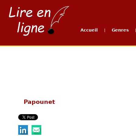
Accueil
Genres
|
Papounet