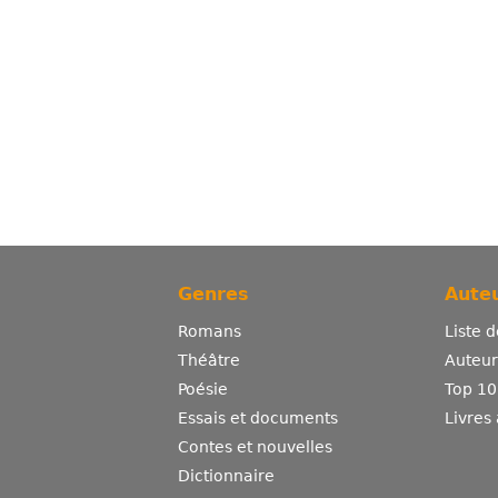
Genres
Auteu
Romans
Liste 
Théâtre
Auteurs
Poésie
Top 10
Essais et documents
Livres
Contes et nouvelles
Dictionnaire