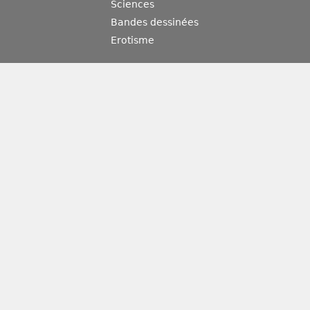
Sciences
Bandes dessinées
Erotisme