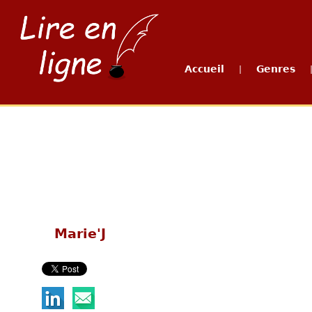
Accueil
Genres
|
Marie'J