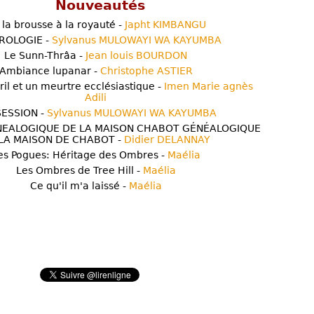
Nouveautés
 la brousse à la royauté -
Japht KIMBANGU
ROLOGIE -
Sylvanus MULOWAYI WA KAYUMBA
Le Sunn-Thrâa -
Jean louis BOURDON
Ambiance lupanar -
Christophe ASTIER
ril et un meurtre ecclésiastique -
Imen Marie agnès
Adili
ESSION -
Sylvanus MULOWAYI WA KAYUMBA
NEALOGIQUE DE LA MAISON CHABOT GÉNÉALOGIQUE
LA MAISON DE CHABOT -
Didier DELANNAY
es Pogues: Héritage des Ombres -
Maélia
Les Ombres de Tree Hill -
Maélia
Ce qu'il m'a laissé -
Maélia