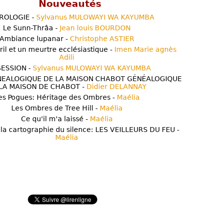
Nouveautés
ROLOGIE -
Sylvanus MULOWAYI WA KAYUMBA
Le Sunn-Thrâa -
Jean louis BOURDON
Ambiance lupanar -
Christophe ASTIER
ril et un meurtre ecclésiastique -
Imen Marie agnès
Adili
ESSION -
Sylvanus MULOWAYI WA KAYUMBA
NEALOGIQUE DE LA MAISON CHABOT GÉNÉALOGIQUE
LA MAISON DE CHABOT -
Didier DELANNAY
es Pogues: Héritage des Ombres -
Maélia
Les Ombres de Tree Hill -
Maélia
Ce qu'il m'a laissé -
Maélia
 la cartographie du silence: LES VEILLEURS DU FEU -
Maélia