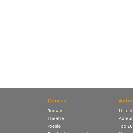
Genres
Auteu
Romans
Liste 
Théâtre
Auteurs
Poésie
Top 10