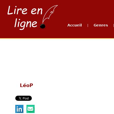
Accueil
Genres
|
LéoP