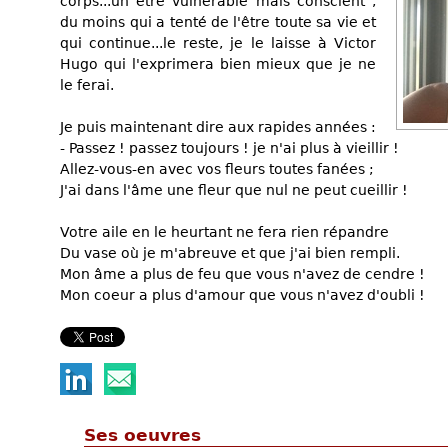
corps...un être vulnérable mais conscient ,
du moins qui a tenté de l'être toute sa vie et
qui continue...le reste, je le laisse à Victor
Hugo qui l'exprimera bien mieux que je ne
le ferai.
Je puis maintenant dire aux rapides années :
- Passez ! passez toujours ! je n'ai plus à vieillir !
Allez-vous-en avec vos fleurs toutes fanées ;
J'ai dans l'âme une fleur que nul ne peut cueillir !
Votre aile en le heurtant ne fera rien répandre
Du vase où je m'abreuve et que j'ai bien rempli.
Mon âme a plus de feu que vous n'avez de cendre !
Mon coeur a plus d'amour que vous n'avez d'oubli !
Ses oeuvres