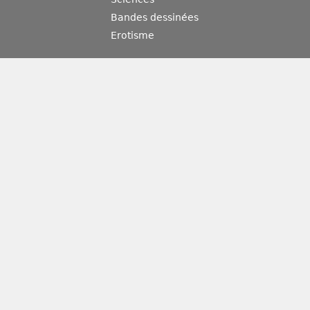
Bandes dessinées
Erotisme