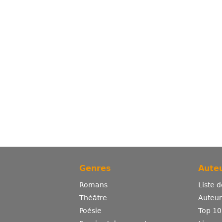
Genres
Auteu
Romans
Liste 
Théâtre
Auteurs
Poésie
Top 10