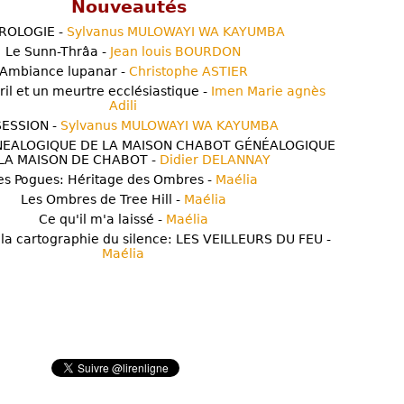
Nouveautés
ROLOGIE -
Sylvanus MULOWAYI WA KAYUMBA
Le Sunn-Thrâa -
Jean louis BOURDON
Ambiance lupanar -
Christophe ASTIER
ril et un meurtre ecclésiastique -
Imen Marie agnès
Adili
ESSION -
Sylvanus MULOWAYI WA KAYUMBA
NEALOGIQUE DE LA MAISON CHABOT GÉNÉALOGIQUE
LA MAISON DE CHABOT -
Didier DELANNAY
es Pogues: Héritage des Ombres -
Maélia
Les Ombres de Tree Hill -
Maélia
Ce qu'il m'a laissé -
Maélia
 la cartographie du silence: LES VEILLEURS DU FEU -
Maélia