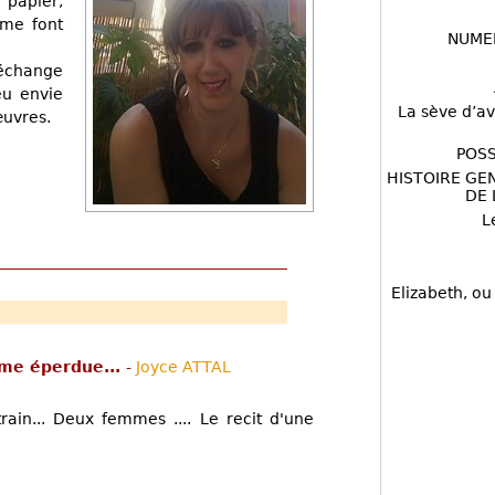
 papier,
 me font
NUME
échange
 eu envie
La sève d’av
œuvres.
POSS
HISTOIRE GE
DE 
L
Elizabeth, ou
emme éperdue...
-
Joyce ATTAL
ain... Deux femmes .... Le recit d'une