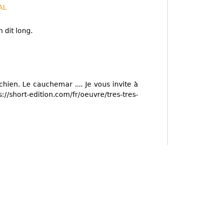
AL
 dit long.
hien. Le cauchemar .... Je vous invite à
/short-edition.com/fr/oeuvre/tres-tres-