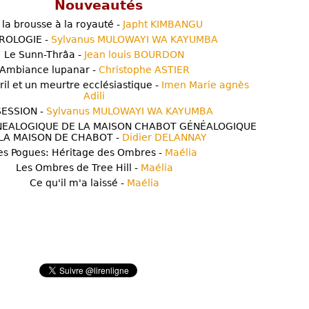
Nouveautés
 la brousse à la royauté -
Japht KIMBANGU
ROLOGIE -
Sylvanus MULOWAYI WA KAYUMBA
Le Sunn-Thrâa -
Jean louis BOURDON
Ambiance lupanar -
Christophe ASTIER
ril et un meurtre ecclésiastique -
Imen Marie agnès
Adili
ESSION -
Sylvanus MULOWAYI WA KAYUMBA
NEALOGIQUE DE LA MAISON CHABOT GÉNÉALOGIQUE
LA MAISON DE CHABOT -
Didier DELANNAY
es Pogues: Héritage des Ombres -
Maélia
Les Ombres de Tree Hill -
Maélia
Ce qu'il m'a laissé -
Maélia